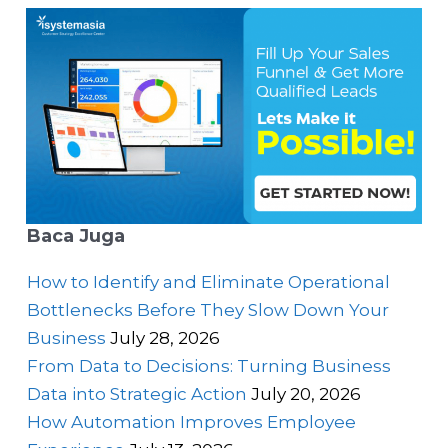
Baca Juga
How to Identify and Eliminate Operational
Bottlenecks Before They Slow Down Your
Business
July 28, 2026
From Data to Decisions: Turning Business
Data into Strategic Action
July 20, 2026
How Automation Improves Employee