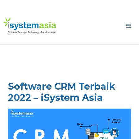
Skip
to
content
Ma
Me
Software CRM Terbaik
2022 – iSystem Asia