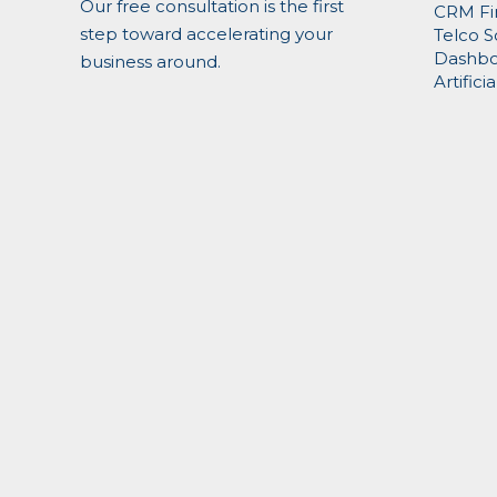
Our free consultation is the first
CRM Fi
step toward accelerating your
Telco S
Dashboa
business around.
Artifici