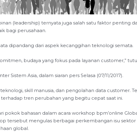
an (leadership) ternyata juga salah satu faktor penting 
ik bagi perusahaan.
emata dipandang dari aspek kecanggihan teknologi semata.
omitmen, budaya yang fokus pada layanan customer,” tutur
ter Sistem Asia, dalam siaran pers Selasa (07/11/2017).
h teknologi, skill manusia, dan pengolahan data customer. T
terhadap tren perubahan yang begitu cepat saat ini.
dari pokok bahasan dalam acara workshop bpm’online Globa
shop tersebut mengulas berbagai perkembangan isu sektor
aan global.