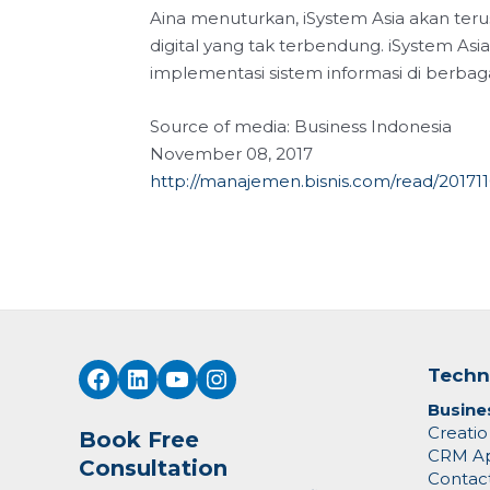
Aina menuturkan, iSystem Asia akan te
digital yang tak terbendung. iSystem Asia
implementasi sistem informasi di berbagai
Source of media: Business Indonesia
November 08, 2017
http://manajemen.bisnis.com/read/2017
Facebook
LinkedIn
YouTube
Instagram
Techn
Busine
Creati
Book Free
CRM Ap
Consultation
Contact