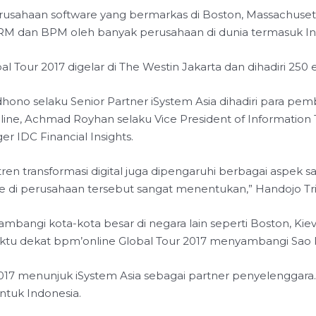
usahaan software yang bermarkas di Boston, Massachusetts,
CRM dan BPM oleh banyak perusahaan di dunia termasuk In
l Tour 2017 digelar di The Westin Jakarta dan dihadiri 250 
ono selaku Senior Partner iSystem Asia dihadiri para pem
ine, Achmad Royhan selaku Vice President of Information T
r IDC Financial Insights.
ren transformasi digital juga dipengaruhi berbagai aspek 
le di perusahaan tersebut sangat menentukan,” Handojo Tri
bangi kota-kota besar di negara lain seperti Boston, Kiev,
tu dekat bpm’online Global Tour 2017 menyambangi Sao Pa
017 menunjuk iSystem Asia sebagai partner penyelenggara. 
ntuk Indonesia.