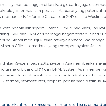
 layanan pelanggan di lanskap global itu juga dicermati 
ologi informasi kian pesat , serta pasar yang potensial 
k menggelar BPM’online Global Tour 2017 di The Westin, Ja
a-kota negara lain seperti Boston, Kiev, Minsk, Paris, Sao P
idang BPM dan CRM dari berbagai negara tersebut hadir 
online Global menunjuk salah satunya iSystem Asia sebagai
serta CRM internasional yang mempercayakan Jakarta seba
endirikan iSystem pada 2012. iSystem Asia memberikan layan
g usaha di bidang CRM dan BPM. iSystem Asia memberikan la
asi dan implementasi sistem informasi di industri telekom
rmasi, otomotif, ritel, properti, perusahaan distribusi, kon
/memperkuat-relasi-konsumen-dan-proses-bisnis-di-era-digi