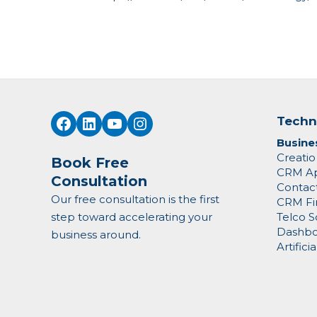
Facebook
LinkedIn
YouTube
Instagram
Techn
Busine
Creati
Book Free
CRM Ap
Consultation
Contact
Our free consultation is the first
CRM Fi
step toward accelerating your
Telco S
Dashboa
business around.
Artifici