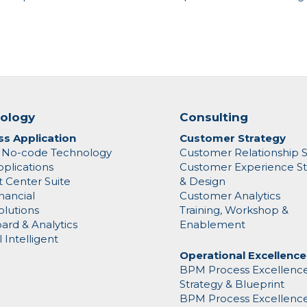
ology
Consulting
ss Application
Customer Strategy
o No-code Technology
Customer Relationship S
plications
Customer Experience St
 Center Suite
& Design
nancial
Customer Analytics
olutions
Training, Workshop &
rd & Analytics
Enablement
al Intelligent
Operational Excellence
BPM Process Excellenc
Strategy & Blueprint
BPM Process Excellenc