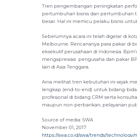
Tren pengembangan peningkatan performa
pertumbuhan bisnis dan pertumbuhan tekn
besar. Hal ini memicu pelaku bisnis untu
Sebelumnya acara ini telah digelar di kot
Melbourne. Rencananya para pakar di b
eksekutif perusahaan di Indonesia. Bpm’
mengapresiasi pengusaha dan pakar BPM 
lain di Asia Tenggara.
Aina melihat tren kebutuhan ini sejak m
lengkap (end-to-end) untuk bidang-bidan
profesional di bidang CRM serta konsult
maupun non-perbankan, pelayanan publik, fa
Source of media: SWA
November 01, 2017
https://swa.co.id/swa/trends/technology